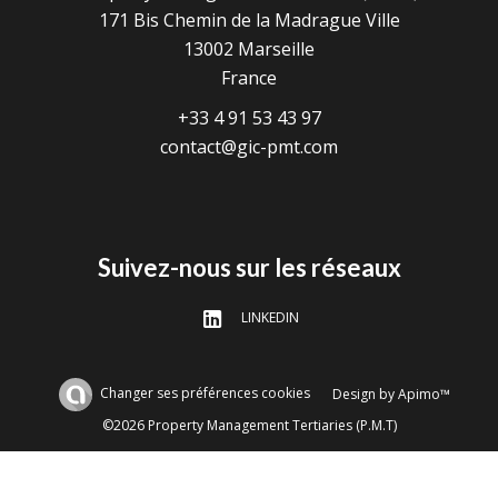
171 Bis Chemin de la Madrague Ville
13002
Marseille
France
+33 4 91 53 43 97
contact@gic-pmt.com
Suivez-nous sur les réseaux
LINKEDIN
Changer ses préférences cookies
Design by
Apimo™
©2026 Property Management Tertiaries (P.M.T)
Ce site est protégé par reCAPTCHA et les règles de
confidentialité
et les